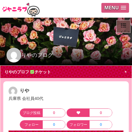
MENU
メニュ
ログイ
りやのブログ
ユーザ
りやのプロフ
チケット
Search
りや
兵庫県 会社員40代
ブログ投稿
0
0
フォロー
0
フォロワー
0