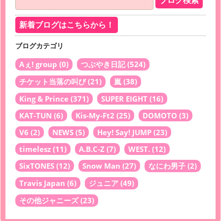
新着ブログはこちらから！
ブログカテゴリ
Aぇ! group
(0)
つぶやき日記
(524)
チケット当落の叫び
(21)
嵐
(38)
King & Prince
(371)
SUPER EIGHT
(16)
KAT-TUN
(6)
Kis-My-Ft2
(25)
DOMOTO
(3)
V6
(2)
NEWS
(5)
Hey! Say! JUMP
(23)
timelesz
(11)
A.B.C-Z
(7)
WEST.
(12)
SixTONES
(12)
Snow Man
(27)
なにわ男子
(2)
Travis Japan
(6)
ジュニア
(49)
その他ジャニーズ
(23)