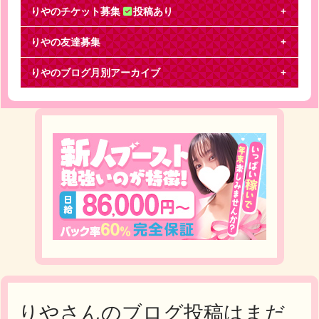
りやのチケット募集
投稿あり
りやの友達募集
KAT-TUN
りやのブログ月別アーカイブ
亀梨くんソロコングランキューブ大阪交換お願いし
ます。【譲】9月11日(月) 18:00 2枚【求】9
りやさんのブログ投稿はまだ