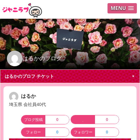
MENU
ログイ
ユーザ
Search
はるかのブログ
はるかのプロフ
チケット
はるか
埼玉県 会社員40代
ブログ投稿
0
0
フォロー
0
フォロワー
0