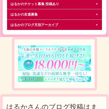
はるかのチケット募集
投稿あり
はるかの友達募集
ジャニーズJr.
はるかのブログ月別アーカイブ
関西Jr.松竹座公演の交換お願いします《譲ります》 1
2月3日昼公演 2階5列以内 1枚 (隣に私が
はるかさんのブログ投稿はま