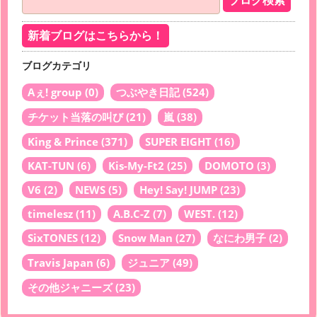
新着ブログはこちらから！
ブログカテゴリ
Aぇ! group
(0)
つぶやき日記
(524)
チケット当落の叫び
(21)
嵐
(38)
King & Prince
(371)
SUPER EIGHT
(16)
KAT-TUN
(6)
Kis-My-Ft2
(25)
DOMOTO
(3)
V6
(2)
NEWS
(5)
Hey! Say! JUMP
(23)
timelesz
(11)
A.B.C-Z
(7)
WEST.
(12)
SixTONES
(12)
Snow Man
(27)
なにわ男子
(2)
Travis Japan
(6)
ジュニア
(49)
その他ジャニーズ
(23)