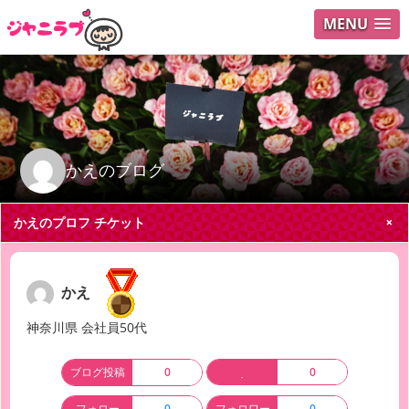
MENU
ログイ
ユーザ
Search
かえのブログ
かえのプロフ
チケット
かえ
神奈川県 会社員50代
ブログ投稿
0
0
フォロー
0
フォロワー
0