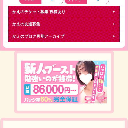
かえのチケット募集
投稿あり
かえの友達募集
お譲りします
かえのブログ月別アーカイブ
まさに世界の終わり 11/3 昼 2連番 11/4 2連番 両公
演ともにバラ可能 3000円にてお譲