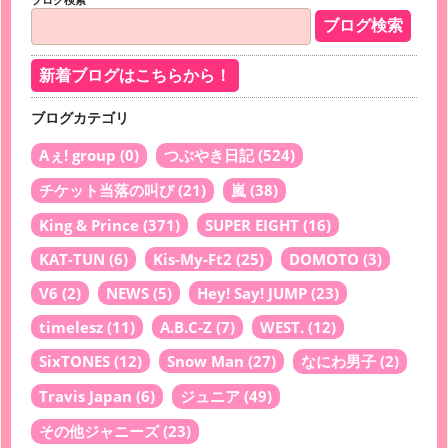
新着ブログはこちらから！
ブログカテゴリ
Aぇ! group
(0)
つぶやき日記
(524)
チケット当落の叫び
(21)
嵐
(38)
King & Prince
(371)
SUPER EIGHT
(16)
KAT-TUN
(6)
Kis-My-Ft2
(25)
DOMOTO
(3)
V6
(2)
NEWS
(5)
Hey! Say! JUMP
(23)
timelesz
(11)
A.B.C-Z
(7)
WEST.
(12)
SixTONES
(12)
Snow Man
(27)
なにわ男子
(2)
Travis Japan
(6)
ジュニア
(49)
その他ジャニーズ
(23)