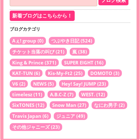
新着ブログはこちらから！
ブログカテゴリ
Aぇ! group
(0)
つぶやき日記
(524)
チケット当落の叫び
(21)
嵐
(38)
King & Prince
(371)
SUPER EIGHT
(16)
KAT-TUN
(6)
Kis-My-Ft2
(25)
DOMOTO
(3)
V6
(2)
NEWS
(5)
Hey! Say! JUMP
(23)
timelesz
(11)
A.B.C-Z
(7)
WEST.
(12)
SixTONES
(12)
Snow Man
(27)
なにわ男子
(2)
Travis Japan
(6)
ジュニア
(49)
その他ジャニーズ
(23)