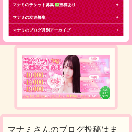
マナミのチケット募集
投稿あり
マナミの友達募集
その他ジャニーズ
マナミのブログ月別アーカイブ
下記のチケットを【交換】してくださる方を探して
おります。※余っているチケットではありませんの
で、譲渡
マナミさんのブログ投稿はま