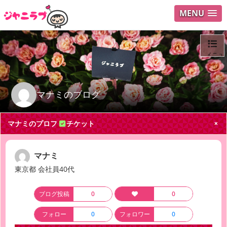
MENU
メニュ
ログイ
マナミのブログ
ユーザ
マナミのプロフ
チケット
Search
マナミ
東京都 会社員40代
ブログ投稿
0
0
フォロー
0
フォロワー
0