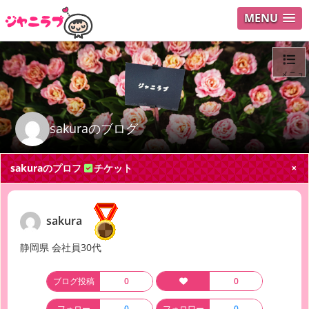
MENU
メニュ
ログイ
sakuraのブログ
ユーザ
sakuraのプロフ
チケット
Search
sakura
静岡県 会社員30代
ブログ投稿
0
0
フォロー
0
フォロワー
0