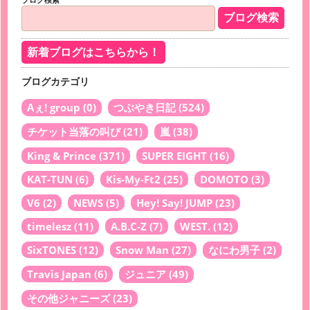
新着ブログはこちらから！
ブログカテゴリ
Aぇ! group
(0)
つぶやき日記
(524)
チケット当落の叫び
(21)
嵐
(38)
King & Prince
(371)
SUPER EIGHT
(16)
KAT-TUN
(6)
Kis-My-Ft2
(25)
DOMOTO
(3)
V6
(2)
NEWS
(5)
Hey! Say! JUMP
(23)
timelesz
(11)
A.B.C-Z
(7)
WEST.
(12)
SixTONES
(12)
Snow Man
(27)
なにわ男子
(2)
Travis Japan
(6)
ジュニア
(49)
その他ジャニーズ
(23)