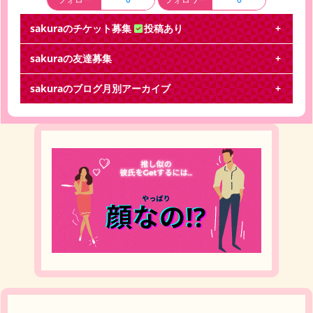
sakuraのチケット募集
投稿あり
sakuraの友達募集
月とシネマ 東京公演
sakuraのブログ月別アーカイブ
【譲ります】 月とシネマ 東京公演 4/23(金)18時 4/
26(月)18時 4/27(火)18時
マニアック
チケット交換 【譲】マニアック 東京公演 2月17日
(日)13:30 1階18列 FC枠1枚 【求】