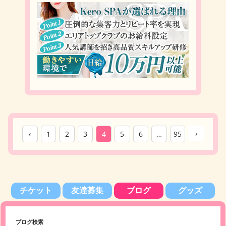
›
‹
1
2
3
4
5
6
…
95
チケット
友達募集
ブログ
グッズ
ブログ検索