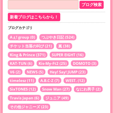
新着ブログはこちらから！
ブログカテゴリ
Aぇ! group
(0)
つぶやき日記
(524)
チケット当落の叫び
(21)
嵐
(38)
King & Prince
(371)
SUPER EIGHT
(16)
KAT-TUN
(6)
Kis-My-Ft2
(25)
DOMOTO
(3)
V6
(2)
NEWS
(5)
Hey! Say! JUMP
(23)
timelesz
(11)
A.B.C-Z
(7)
WEST.
(12)
SixTONES
(12)
Snow Man
(27)
なにわ男子
(2)
Travis Japan
(6)
ジュニア
(49)
その他ジャニーズ
(23)