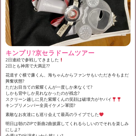
キンプリ?京セラドームツアー
2日連続で参戦してきました
2日とも神席で大満足??
花道すぐ横で廉くん、海ちゃんからファンサもいただき今もまだ
興奮状態?
ただお目当ての紫耀くんが一度しか来なくて?
しかも背中しか見れなかったのが残念?
スクリーン越しに見た紫耀くんの笑顔は破壊力がヤバイ
キンプリメンバー全員イケメン軍団?
素敵なお友達にも巡り会えて最高のライブでした
明日は朝のZIPで新曲2曲披露してくれるらしいのでそれを楽しみ
にしよ?
今週はTV出演多いから嬉しい?