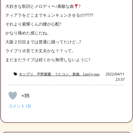
大好きな歌詞とメロディー♪素敵な曲
?
ティアラをどこまでキュンキュンさせるの?????
それより紫耀くんの腰が心配?
かなり痛めた感じだね。
大阪２日目までは普通に踊ってたけど…?
ライブリポ見て大丈夫かな？？って。
まだまだライブは続くから無理しないように?
キンプリ、平野紫耀、うたコン、新曲、Lovi'n you
2022/04/11
23:37
+35
コメント (3)