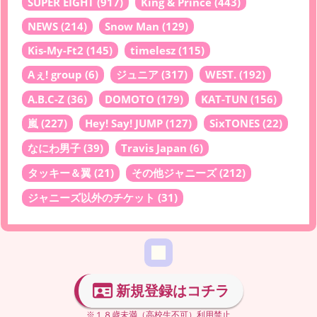
SUPER EIGHT
(917)
King & Prince
(443)
NEWS
(214)
Snow Man
(129)
Kis-My-Ft2
(145)
timelesz
(115)
Aぇ! group
(6)
ジュニア
(317)
WEST.
(192)
A.B.C-Z
(36)
DOMOTO
(179)
KAT-TUN
(156)
嵐
(227)
Hey! Say! JUMP
(127)
SixTONES
(22)
なにわ男子
(39)
Travis Japan
(6)
タッキー＆翼
(21)
その他ジャニーズ
(212)
ジャニーズ以外のチケット
(31)
新規登録はコチラ
※１８歳未満（高校生不可）利用禁止