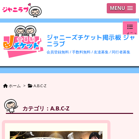
MENU
メニュ
ジャニーズチケット掲示板 ジャ
ニラブ
ログイ
会員登録無料 / 手数料無料 / 友達募集 / 同行者募集
ユーザ
検索
ホーム
>
A.B.C-Z
カテゴリ：A.B.C-Z