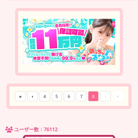
»
«
‹
4
5
6
7
8
›
ユーザー数：76112