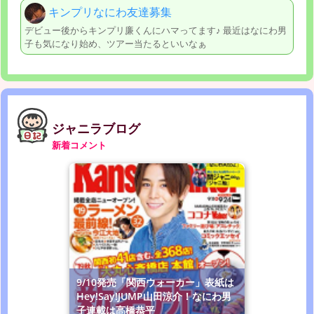
キンプリなにわ友達募集
デビュー後からキンプリ廉くんにハマってます♪ 最近はなにわ男
子も気になり始め、ツアー当たるといいなぁ
ジャニラブログ
新着コメント
9/10発売「関西ウォーカー」表紙は
Hey!Say!JUMP山田涼介！なにわ男
子連載は高橋恭平