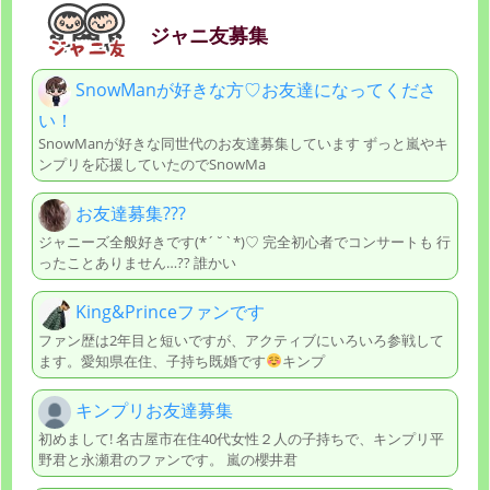
ジャニ友募集
SnowManが好きな方♡お友達になってくださ
い！
SnowManが好きな同世代のお友達募集しています ずっと嵐やキ
ンプリを応援していたのでSnowMa
お友達募集???
ジャニーズ全般好きです(*´˘`*)♡ 完全初心者でコンサートも 行
ったことありません…?? 誰かい
King&Princeファンです
ファン歴は2年目と短いですが、アクティブにいろいろ参戦して
ます。愛知県在住、子持ち既婚です
キンプ
キンプリお友達募集
初めまして! 名古屋市在住40代女性２人の子持ちで、キンプリ平
野君と永瀬君のファンです。 嵐の櫻井君