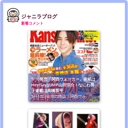
ジャニラブログ
新着コメント
9/10発売「関西ウォーカー」表紙は
Hey!Say!JUMP山田涼介！なにわ男
子連載は高橋恭平
9月10日発売の雑誌「関西ウォ