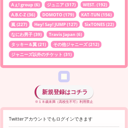
Aぇ! group
(6)
ジュニア
(317)
WEST.
(192)
A.B.C-Z
(36)
DOMOTO
(179)
KAT-TUN
(156)
嵐
(227)
Hey! Say! JUMP
(127)
SixTONES
(22)
なにわ男子
(39)
Travis Japan
(6)
タッキー＆翼
(21)
その他ジャニーズ
(212)
ジャニーズ以外のチケット
(31)
新規登録はコチラ
※１８歳未満（高校生不可）利用禁止
Twitterアカウントでもログインできます