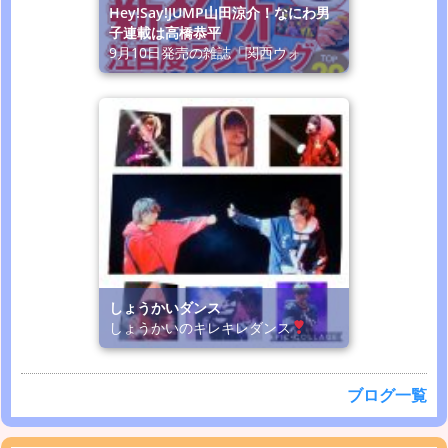
Hey!Say!JUMP山田涼介！なにわ男
子連載は高橋恭平
9月10日発売の雑誌「関西ウォ
しょうかいダンス
しょうかいのキレキレダンス
ブログ一覧