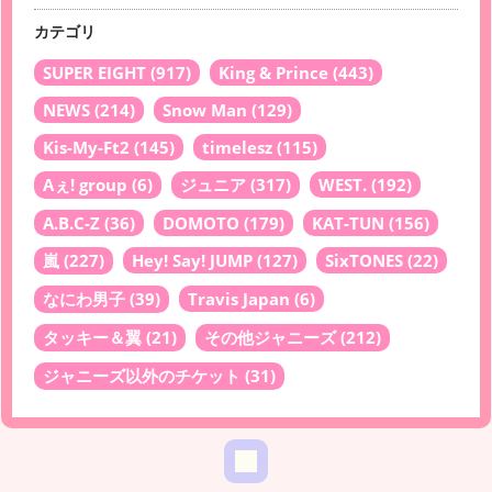
カテゴリ
SUPER EIGHT
(917)
King & Prince
(443)
NEWS
(214)
Snow Man
(129)
Kis-My-Ft2
(145)
timelesz
(115)
Aぇ! group
(6)
ジュニア
(317)
WEST.
(192)
A.B.C-Z
(36)
DOMOTO
(179)
KAT-TUN
(156)
嵐
(227)
Hey! Say! JUMP
(127)
SixTONES
(22)
なにわ男子
(39)
Travis Japan
(6)
タッキー＆翼
(21)
その他ジャニーズ
(212)
ジャニーズ以外のチケット
(31)