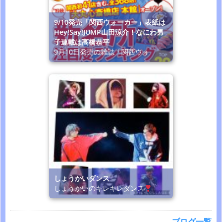
9/10発売「関西ウォーカー」表紙は
Hey!Say!JUMP山田涼介！なにわ男
子連載は高橋恭平
9月10日発売の雑誌「関西ウォ
しょうかいダンス
しょうかいのキレキレダンス
ブログ一覧