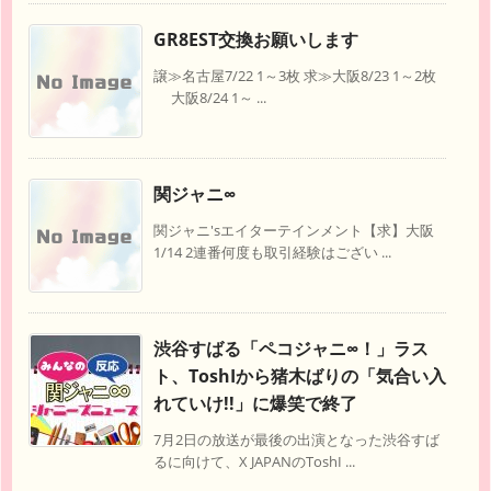
GR8EST交換お願いします
譲≫名古屋7/22 1～3枚 求≫大阪8/23 1～2枚
大阪8/24 1～ ...
関ジャニ∞
関ジャニ'sエイターテインメント【求】大阪
1/14 2連番何度も取引経験はござい ...
渋谷すばる「ペコジャニ∞！」ラス
ト、ToshIから猪木ばりの「気合い入
れていけ!!」に爆笑で終了
7月2日の放送が最後の出演となった渋谷すば
るに向けて、X JAPANのToshI ...