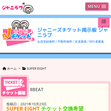
MENU
メニュ
ジャニーズチケット掲示板 ジャ
ニラブ
ログイ
会員登録無料 / 手数料無料 / 友達募集 / 同行者募集
ユーザ
検索
ホーム
>
SUPER EIGHT
8BEAT
投稿日：2021年10月23日
SUPER EIGHT
チケット交換希望