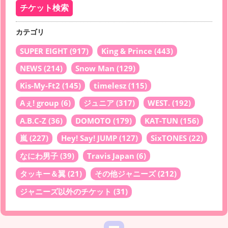
カテゴリ
SUPER EIGHT
(917)
King & Prince
(443)
NEWS
(214)
Snow Man
(129)
Kis-My-Ft2
(145)
timelesz
(115)
Aぇ! group
(6)
ジュニア
(317)
WEST.
(192)
A.B.C-Z
(36)
DOMOTO
(179)
KAT-TUN
(156)
嵐
(227)
Hey! Say! JUMP
(127)
SixTONES
(22)
なにわ男子
(39)
Travis Japan
(6)
タッキー＆翼
(21)
その他ジャニーズ
(212)
ジャニーズ以外のチケット
(31)