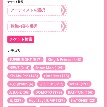
チケット検索
カテゴリ
SUPER EIGHT
(917)
King & Prince
(443)
NEWS
(214)
Snow Man
(129)
Kis-My-Ft2
(145)
timelesz
(115)
Aぇ! group
(6)
ジュニア
(317)
WEST.
(192)
A.B.C-Z
(36)
DOMOTO
(179)
KAT-TUN
(156)
嵐
(227)
Hey! Say! JUMP
(127)
SixTONES
(22)