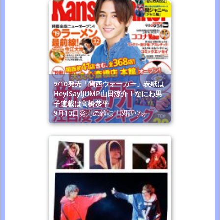
9/10発売「関西ウォーカー」表紙は
Hey!Say!JUMP山田涼介！なにわ男
子連載は高橋恭平
9月10日発売の雑誌「関西ウォ