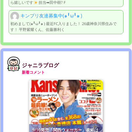
ら嬉しいです
担当➡田中樹? F
キンプリ友達募集中(๑╹ω╹๑ )
初めまして(๑╹ω╹๑ ) 最近FC入りました！ 26歳神奈川県住みで
す！ 平野紫耀くん、佐藤勝利く
ジャニラブログ
新着コメント
9/10発売「関西ウォーカー」表紙は