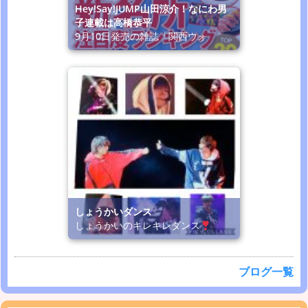
Hey!Say!JUMP山田涼介！なにわ男
子連載は高橋恭平
9月10日発売の雑誌「関西ウォ
しょうかいダンス
しょうかいのキレキレダンス
ブログ一覧