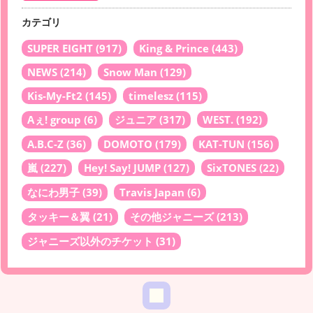
カテゴリ
SUPER EIGHT
(917)
King & Prince
(443)
NEWS
(214)
Snow Man
(129)
Kis-My-Ft2
(145)
timelesz
(115)
Aぇ! group
(6)
ジュニア
(317)
WEST.
(192)
A.B.C-Z
(36)
DOMOTO
(179)
KAT-TUN
(156)
嵐
(227)
Hey! Say! JUMP
(127)
SixTONES
(22)
なにわ男子
(39)
Travis Japan
(6)
タッキー＆翼
(21)
その他ジャニーズ
(213)
ジャニーズ以外のチケット
(31)