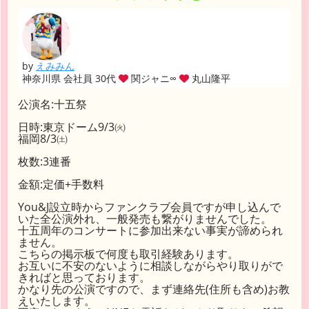
by
えみみん
神奈川県 会社員 30代
関ジャニ∞
丸山隆平
公演名:十五祭
日時:東京ドーム9/3㈫
福岡8/3㈯
枚数:3連番
金額:定価+手数料
You&J設立時からファンクラブ会員ですが申し込んで
いた全公演外れ、一般発売も繋がりませんでした。
十五周年のコンサートに参加出来ない事実が諦められ
ません。
こちらの掲示板で何度も取引経験あります。
お互いに不安のないように相談しながらやり取りがで
きればと思っております。
かなり先の公演ですので、まず連絡先(住所も含め)お教
えいたします。