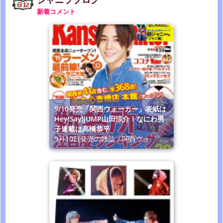
新着コメント
9/10発売「関西ウォーカー」表紙は
Hey!Say!JUMP山田涼介！なにわ男
子連載は高橋恭平
9月10日発売の雑誌「関西ウォ