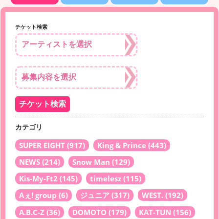
チケット検索
カテゴリ
SUPER EIGHT
(917)
King & Prince
(443)
NEWS
(214)
Snow Man
(129)
Kis-My-Ft2
(145)
timelesz
(115)
Aぇ! group
(6)
ジュニア
(317)
WEST.
(192)
A.B.C-Z
(36)
DOMOTO
(179)
KAT-TUN
(156)