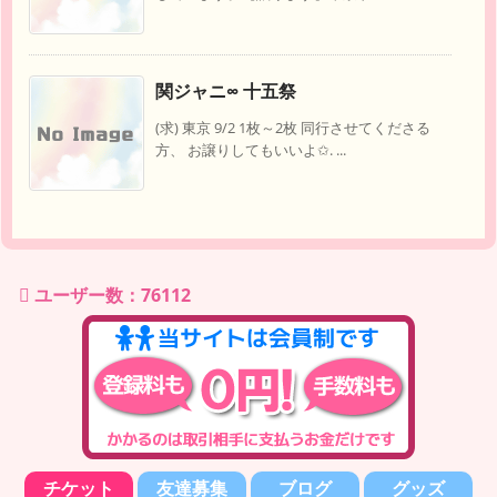
関ジャニ∞ 十五祭
(求) 東京 9/2 1枚～2枚 同行させてくださる
方、 お譲りしてもいいよ✩. ...
ユーザー数：76112
チケット
友達募集
ブログ
グッズ