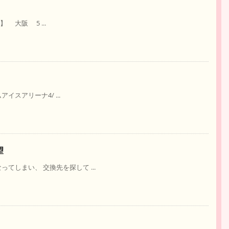
】 大阪 5 ...
ムアイスアリーナ4/ ...
望
ってしまい、 交換先を探して ...