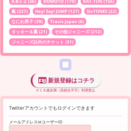
A.B.C-Z
(36)
DOMOTO
(179)
KAT-TUN
(156)
嵐
(227)
Hey! Say! JUMP
(127)
SixTONES
(22)
なにわ男子
(39)
Travis Japan
(6)
タッキー＆翼
(21)
その他ジャニーズ
(212)
ジャニーズ以外のチケット
(31)
新規登録はコチラ
※１８歳未満（高校生不可）利用禁止
Twitterアカウントでもログインできます
メールアドレスorユーザーID