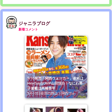
ジャニラブログ
新着コメント
9/10発売「関西ウォーカー」表紙は
Hey!Say!JUMP山田涼介！なにわ男
子連載は高橋恭平
9月10日発売の雑誌「関西ウォ