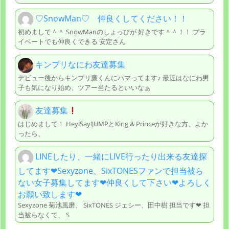
♡SnowMan♡ 仲良くしてください！！
初めまして＾＾ SnowManのしょっぴが 好きです＾＾！！ プラ
イベートでも仲良くできる 安定さん
キンプリなにわ友達募集
デビュー後からキンプリ廉くんにハマってます♪ 最近はなにわ男
子も気になり始め、ツアー当たるといいなぁ
友達募集
はじめまして！ Hey!Say!JUMPとKing & Princeが好きな方、よか
ったら、
LINEしたり、一緒にLIVE行ったり出来る友達探
してます❤︎Sexyzone、SixTONESファンで担当被ら
ない女子募集してます❤︎仲良くして下さい❤︎よろしく
お願い致します❤︎
Sexyzone 菊池風磨、 SixTONES ジェシー、田中樹 担当です❤︎ 担
当被らなくて、 S