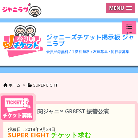
MENU
メニュ
ジャニーズチケット掲示板 ジャ
ニラブ
ログイ
会員登録無料 / 手数料無料 / 友達募集 / 同行者募集
ユーザ
検索
ホーム
>
SUPER EIGHT
関ジャニ∞ GR8EST 振替公演
投稿日：2018年9月24日
SUPER EIGHT
チケット求む