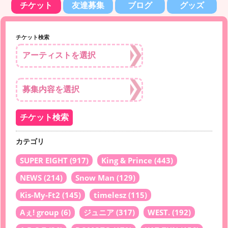
チケット
友達募集
ブログ
グッズ
チケット検索
カテゴリ
SUPER EIGHT
(917)
King & Prince
(443)
NEWS
(214)
Snow Man
(129)
Kis-My-Ft2
(145)
timelesz
(115)
Aぇ! group
(6)
ジュニア
(317)
WEST.
(192)