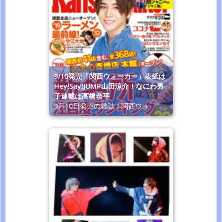
9/10発売「関西ウォーカー」表紙は
Hey!Say!JUMP山田涼介！なにわ男
子連載は高橋恭平
9月10日発売の雑誌「関西ウォ