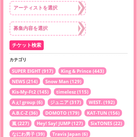
カテゴリ
SUPER EIGHT
(917)
King & Prince
(443)
NEWS
(214)
Snow Man
(129)
Kis-My-Ft2
(145)
timelesz
(115)
Aぇ! group
(6)
ジュニア
(317)
WEST.
(192)
A.B.C-Z
(36)
DOMOTO
(179)
KAT-TUN
(156)
嵐
(227)
Hey! Say! JUMP
(127)
SixTONES
(22)
なにわ男子
(39)
Travis Japan
(6)