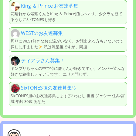
King ＆ Prince お友達募集
花晴れから紫耀くんとKing ＆ Prince沼にハマり、少クラを観て
るうちにSixTONESも好き
WESTのお友達募集
周りにWEST好きなお友達がいなく、お話出来る方もいないので
探しに来ました
私は流星担ですが、同担
ティアラさん募集！
キンプリちゃんの中で特に廉くんが好きですが、メンバー皆んな
好きな箱推しティアラです！ エリア問わず、
SixTONES担の友達募集♡
SixTONES担のお友達募集します¨̮♡ わたし 担当:ジェシー 住み:宮
城 年齢:30歳 あなた