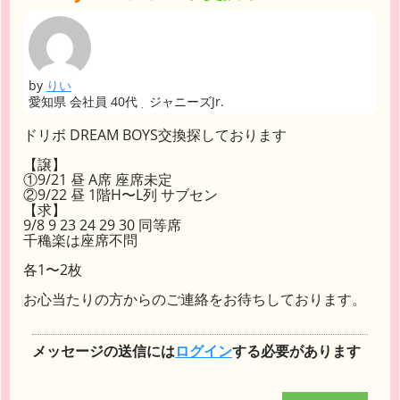
by
りい
愛知県 会社員 40代
ジャニーズJr.
ドリボ DREAM BOYS交換探しております
【譲】
①9/21 昼 A席 座席未定
②9/22 昼 1階H〜L列 サブセン
【求】
9/8 9 23 24 29 30 同等席
千穐楽は座席不問
各1〜2枚
お心当たりの方からのご連絡をお待ちしております。
メッセージの送信には
ログイン
する必要があります