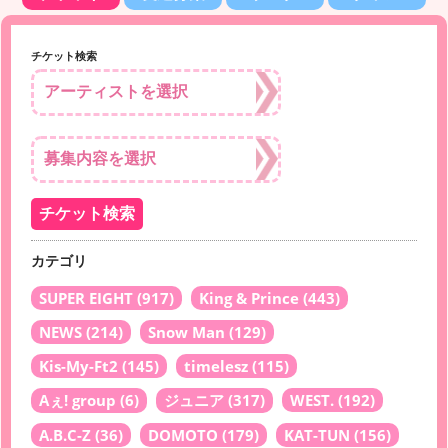
チケット検索
カテゴリ
SUPER EIGHT
(917)
King & Prince
(443)
NEWS
(214)
Snow Man
(129)
Kis-My-Ft2
(145)
timelesz
(115)
Aぇ! group
(6)
ジュニア
(317)
WEST.
(192)
A.B.C-Z
(36)
DOMOTO
(179)
KAT-TUN
(156)