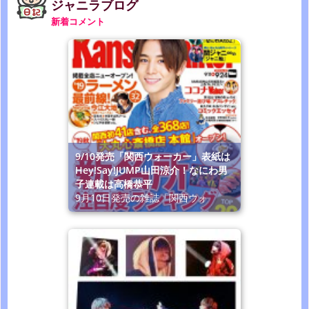
ジャニラブログ
新着コメント
9/10発売「関西ウォーカー」表紙は
Hey!Say!JUMP山田涼介！なにわ男
子連載は高橋恭平
9月10日発売の雑誌「関西ウォ