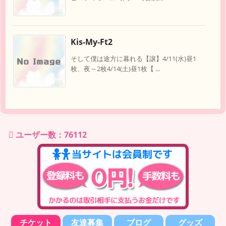
Kis-My-Ft2
そして僕は途方に暮れる【譲】4/11(水)昼1
枚、夜～2枚4/14(土)昼1枚【 ...
ユーザー数：76112
チケット
友達募集
ブログ
グッズ