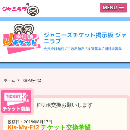
MENU
ログイ
ユーザ
ジャニーズチケット掲示板 ジャ
検索
ニラブ
会員登録無料 / 手数料無料 / 友達募集 / 同行者募集
ホーム
>
Kis-My-Ft2
ドリボ交換お願いします
投稿日：2018年8月17日
Kis-My-Ft2
チケット交換希望