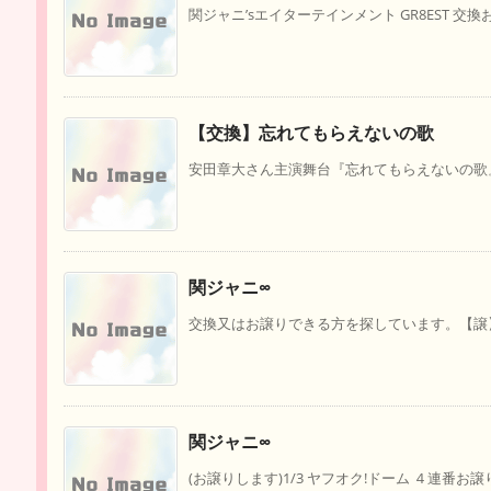
関ジャニ’sエイターテインメント GR8EST 交換お
【交換】忘れてもらえないの歌
安田章大さん主演舞台『忘れてもらえないの歌』の
関ジャニ∞
交換又はお譲りできる方を探しています。【譲】東京
関ジャニ∞
(お譲りします)1/3 ヤフオク!ドーム ４連番お譲