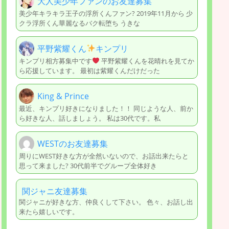
大人美少年ファンのお友達募集
美少年キラキラ王子の浮所くんファン? 2019年11月から 少
クラ浮所くん華麗なるバク転堕ち うきな
平野紫耀くん
キンプリ
キンプリ相方募集中です
平野紫耀くんを花晴れを見てか
ら応援しています。 最初は紫耀くんだけだった
King & Prince
最近、キンプリ好きになりました！！ 同じような人、前か
ら好きな人、話しましょう。 私は30代です。私
WESTのお友達募集
周りにWEST好きな方が全然いないので、お話出来たらと
思って来ました? 30代前半でグループ全体好き
関ジャニ友達募集
関ジャニが好きな方、仲良くして下さい。 色々、お話し出
来たら嬉しいです。