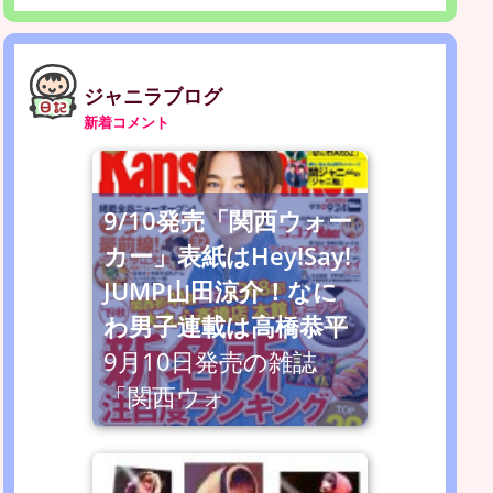
ジャニラブログ
新着コメント
9/10発売「関西ウォー
カー」表紙はHey!Say!
JUMP山田涼介！なに
わ男子連載は高橋恭平
9月10日発売の雑誌
「関西ウォ