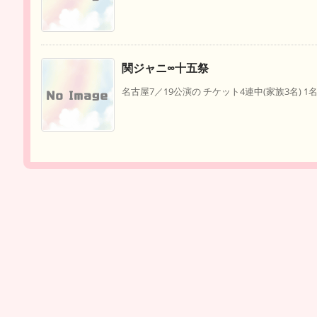
関ジャニ∞十五祭
名古屋7／19公演の チケット4連中(家族3名) 1名