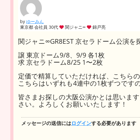
by
ゆーみん
東京都 会社員 30代
関ジャニ∞
錦戸亮
関ジャニ∞GR8EST 京セラドーム公演
譲 東京ドーム9/8、9/9 各1枚
求 京セラドーム8/25 1〜2枚
定価で精算していただければ、こちらの
こちらはいずれも4連中の1枚ずつです
皆さまお探しの大阪公演かとは思います
さい。よろしくお願いいたします！
メッセージの送信には
ログイン
する必要があります