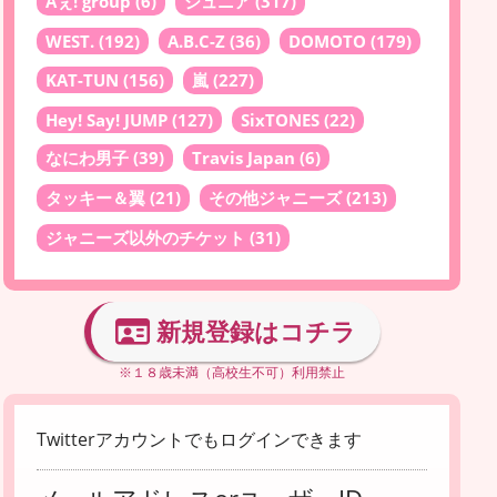
Aぇ! group
(6)
ジュニア
(317)
WEST.
(192)
A.B.C-Z
(36)
DOMOTO
(179)
KAT-TUN
(156)
嵐
(227)
Hey! Say! JUMP
(127)
SixTONES
(22)
なにわ男子
(39)
Travis Japan
(6)
タッキー＆翼
(21)
その他ジャニーズ
(213)
ジャニーズ以外のチケット
(31)
新規登録はコチラ
※１８歳未満（高校生不可）利用禁止
Twitterアカウントでもログインできます