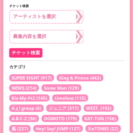
チケット検索
カテゴリ
SUPER EIGHT
(917)
King & Prince
(443)
NEWS
(214)
Snow Man
(129)
Kis-My-Ft2
(145)
timelesz
(115)
Aぇ! group
(6)
ジュニア
(317)
WEST.
(192)
A.B.C-Z
(36)
DOMOTO
(179)
KAT-TUN
(156)
嵐
(227)
Hey! Say! JUMP
(127)
SixTONES
(22)