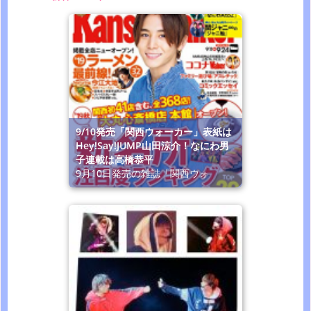
9/10発売「関西ウォーカー」表紙は
Hey!Say!JUMP山田涼介！なにわ男
子連載は高橋恭平
9月10日発売の雑誌「関西ウォ