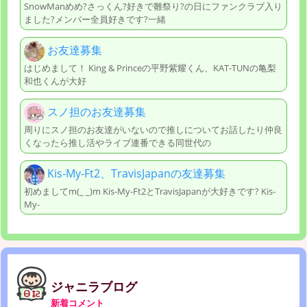
SnowManめめ?さっくん?好きで雛祭り?の日にファンクラブ入り
ました?メンバー全員好きです?一緒
お友達募集
はじめまして！ King & Princeの平野紫耀くん、KAT-TUNの亀梨
和也くんが大好
スノ担のお友達募集
周りにスノ担のお友達がいないので推しについてお話したり仲良
くなったら推し活やライブ連番できる同世代の
Kis-My-Ft2、TravisJapanの友達募集
初めましてm(_ _)m Kis-My-Ft2とTravisJapanが大好きです? Kis-
My-
ジャニラブログ
新着コメント