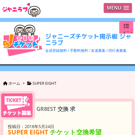
MENU
メニュ
ジャニーズチケット掲示板 ジャ
ニラブ
ログイ
会員登録無料 / 手数料無料 / 友達募集 / 同行者募集
ユーザ
検索
ホーム
>
SUPER EIGHT
GR8EST 交換 求
投稿日：2018年5月24日
SUPER EIGHT
チケット交換希望