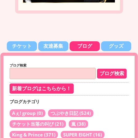
チケット
友達募集
ブログ
グッズ
ブログ検索
新着ブログはこちらから！
ブログカテゴリ
Aぇ! group
(0)
つぶやき日記
(524)
チケット当落の叫び
(21)
嵐
(38)
King & Prince
(371)
SUPER EIGHT
(16)