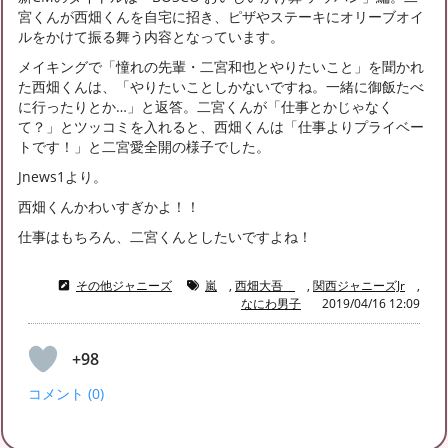
宮くんが西畑くんを自宅に招き、ピザやステーキにオリーブオイ
ルをかけて振る舞う内容となっています。
メイキングで「憧れの先輩・二宮和也とやりたいこと」を聞かれ
た西畑くんは、「やりたいことしかないですね。一緒に御飯たべ
に行ったりとか…」と返答。二宮くんが「仕事とかじゃなく
て？」とツッコミを入れると、西畑くんは「仕事よりプライベー
トです！」と二宮愛全開の様子でした。
Jnews1より。
西畑くんかわいすぎかよ！！
仕事はもちろん、二宮くんとしたいですよね！
その他ジャニーズ
嵐
,
西畑大吾
,
関西ジャニーズJr
,
なにわ男子
2019/04/16 12:09
+98
コメント (0)