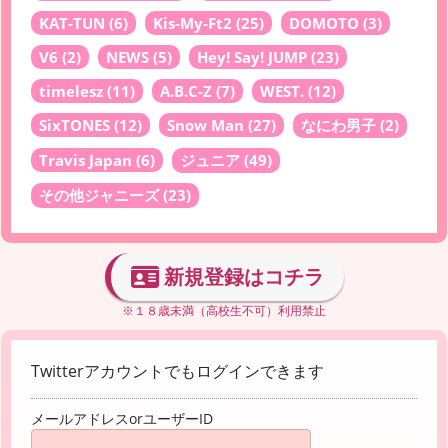
KAT-TUN
(6)
Kis-My-Ft2
(25)
DOMOTO
(3)
V6
(2)
NEWS
(5)
Hey! Say! JUMP
(23)
timelesz
(11)
A.B.C-Z
(7)
WEST.
(12)
SixTONES
(12)
Snow Man
(27)
なにわ男子
(2)
Travis Japan
(6)
ジュニア
(49)
その他ジャニーズ
(23)
新規登録はコチラ
※１８歳未満（高校生不可）利用禁止
Twitterアカウントでもログインできます
メールアドレスorユーザーID