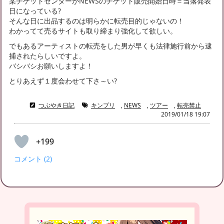
某チケットセンターがNEWSのチケット販売開始日時＝当落発表
日になっている?
そんな日に出品するのは明らかに転売目的じゃないの！
わかってて売るサイトも取り締まり強化して欲しい。
でもあるアーティストの転売をした男が早くも法律施行前から逮
捕されたらしいですよ。
バシバシお願いしますよ！
とりあえず１度会わせて下さ～い?
つぶやき日記
キンプリ
,
NEWS
,
ツアー
,
転売禁止
2019/01/18 19:07
+199
コメント (2)