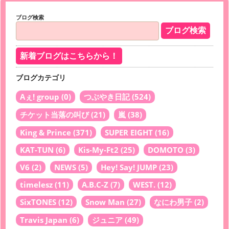
ブログ検索
新着ブログはこちらから！
ブログカテゴリ
Aぇ! group
(0)
つぶやき日記
(524)
チケット当落の叫び
(21)
嵐
(38)
King & Prince
(371)
SUPER EIGHT
(16)
KAT-TUN
(6)
Kis-My-Ft2
(25)
DOMOTO
(3)
V6
(2)
NEWS
(5)
Hey! Say! JUMP
(23)
timelesz
(11)
A.B.C-Z
(7)
WEST.
(12)
SixTONES
(12)
Snow Man
(27)
なにわ男子
(2)
Travis Japan
(6)
ジュニア
(49)