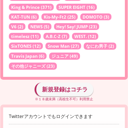
King & Prince
(371)
SUPER EIGHT
(16)
KAT-TUN
(6)
Kis-My-Ft2
(25)
DOMOTO
(3)
V6
(2)
NEWS
(5)
Hey! Say! JUMP
(23)
timelesz
(11)
A.B.C-Z
(7)
WEST.
(12)
SixTONES
(12)
Snow Man
(27)
なにわ男子
(2)
Travis Japan
(6)
ジュニア
(49)
その他ジャニーズ
(23)
新規登録はコチラ
※１８歳未満（高校生不可）利用禁止
Twitterアカウントでもログインできます