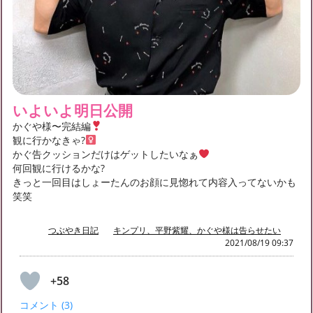
いよいよ明日公開
かぐや様〜完結編
観に行かなきゃ?‍
かぐ告クッションだけはゲットしたいなぁ
何回観に行けるかな?
きっと一回目はしょーたんのお顔に見惚れて内容入ってないかも
笑笑
つぶやき日記
キンプリ、平野紫耀、かぐや様は告らせたい
2021/08/19 09:37
+58
コメント (3)