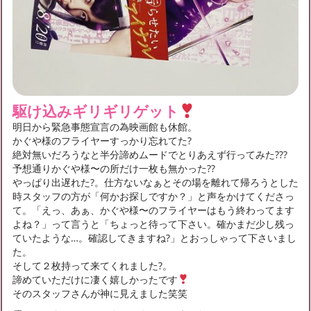
駆け込みギリギリゲット
明日から緊急事態宣言の為映画館も休館。
かぐや様のフライヤーすっかり忘れてた?
絶対無いだろうなと半分諦めムードでとりあえず行ってみた???
予想通りかぐや様〜の所だけ一枚も無かった??
やっぱり出遅れた?。仕方ないなぁとその場を離れて帰ろうとした
時スタッフの方が「何かお探しですか？」と声をかけてくださっ
て。「えっ、あぁ、かぐや様〜のフライヤーはもう終わってます
よね？」って言うと「ちょっと待って下さい。確かまだ少し残っ
ていたような…。確認してきますね?」とおっしゃって下さいまし
た。
そして２枚持って来てくれました?。
諦めていただけに凄く嬉しかったです
そのスタッフさんが神に見えました笑笑