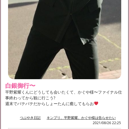
白銀御行〜
平野紫耀くんにどうしても会いたくて、かぐや様〜ファイナル仕
事終わってから観に行こう?
週末でバテバテだからしょーたんに癒してもらお
つぶやき日記
キンプリ、平野紫耀、かぐや様は告らせたい
2021/08/26 22:25