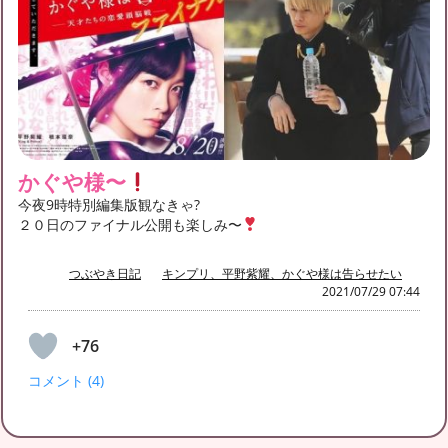
かぐや様〜
今夜9時特別編集版観なきゃ?
２０日のファイナル公開も楽しみ〜
つぶやき日記
キンプリ、平野紫耀、かぐや様は告らせたい
2021/07/29 07:44
+76
コメント (4)