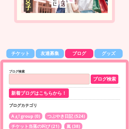
チケット
友達募集
ブログ
グッズ
ブログ検索
新着ブログはこちらから！
ブログカテゴリ
Aぇ! group
(0)
つぶやき日記
(524)
チケット当落の叫び
(21)
嵐
(38)