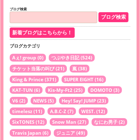
ブログ検索
新着ブログはこちらから！
ブログカテゴリ
Aぇ! group
(0)
つぶやき日記
(524)
チケット当落の叫び
(21)
嵐
(38)
King & Prince
(371)
SUPER EIGHT
(16)
KAT-TUN
(6)
Kis-My-Ft2
(25)
DOMOTO
(3)
V6
(2)
NEWS
(5)
Hey! Say! JUMP
(23)
timelesz
(11)
A.B.C-Z
(7)
WEST.
(12)
SixTONES
(12)
Snow Man
(27)
なにわ男子
(2)
Travis Japan
(6)
ジュニア
(49)