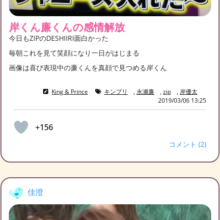
岸くん廉くんの感情解放
今日もZIPのDESHIIRI面白かった
毎朝これを見て笑顔になり一日がはじまる
画像は喜び表現中の廉くんを真顔で見つめる岸くん
King & Prince
キンプリ
,
永瀬廉
,
zip
,
岸優太
2019/03/06 13:25
+156
コメント (2)
佳澄