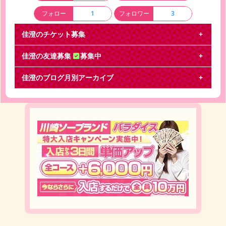
フォロー
1
フォロワー
3
佳澄のチケット募集
佳澄の友達募集
募集中
佳澄のブログ月別アーカイブ
掛け持ちOKな方仲良くしてもらいたいで
す^_^
2023年2月
(2)
2023年1月
(2)
2022年12月
(4)
いくつかFC入ってますが理解ある方お友達になって
2019年3月
(4)
2018年12月
(1)
ください！！ たくさん話して現場で会えたりできる
濃い