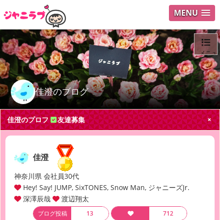
MENU
メニュ
ログイ
佳澄のブログ
ユーザ
佳澄のプロフ
友達募集
Search
佳澄
神奈川県 会社員30代
Hey! Say! JUMP, SixTONES, Snow Man, ジャニーズJr.
深澤辰哉
渡辺翔太
ブログ投稿
13
712