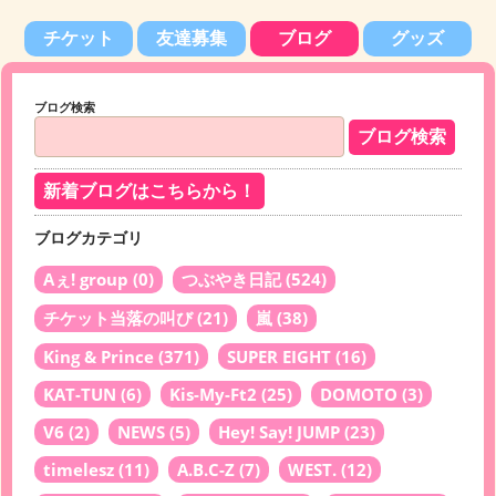
チケット
友達募集
ブログ
グッズ
ブログ検索
新着ブログはこちらから！
ブログカテゴリ
Aぇ! group
(0)
つぶやき日記
(524)
チケット当落の叫び
(21)
嵐
(38)
King & Prince
(371)
SUPER EIGHT
(16)
KAT-TUN
(6)
Kis-My-Ft2
(25)
DOMOTO
(3)
V6
(2)
NEWS
(5)
Hey! Say! JUMP
(23)
timelesz
(11)
A.B.C-Z
(7)
WEST.
(12)