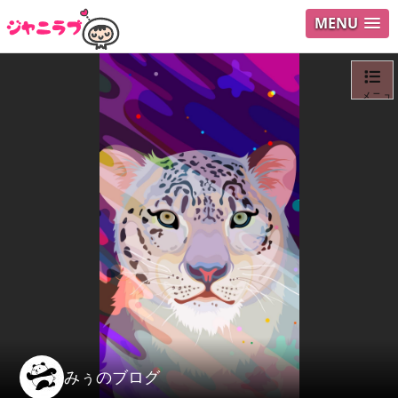
MENU
メニュ
ログイ
ユーザ
Search
みぅのブログ