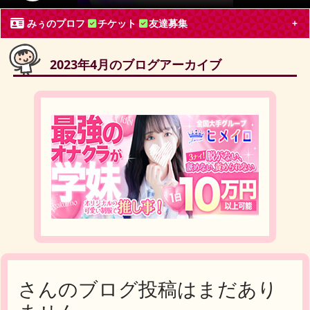
みぅのプロフ
チケット
友達募集
2023年4月のブログアーカイブ
みぅ
東京都 会社員30代
嵐, Hey! Say! JUMP, Snow Man, ジャニーズJr., その他
ブログ投稿
77
2205
フォロー
1
フォロワー
3
みぅのチケット募集
投稿あり
みぅの友達募集
募集中
なにわ男子 LIVE TOUR 2026 「ND⁵」
みぅのブログ月別アーカイブ
チケットを余分にお持ちの方を探しています。
深く長いお付き合いできる方
【求】横浜アリーナ 8/5、8/6 昼夜問わず 【枚数】
さんのブログ投稿はまだあり
Hey! Say! JUMP＊山田くん Snow Man＊阿部くん Sn
2023年4月
(1)
2023年3月
(4)
2023年2月
(6)
ow Man＊深澤くん 周り