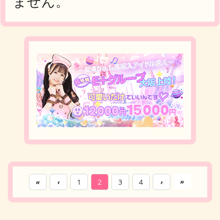
ません。
2023年1月
(3)
2022年12月
(5)
2022年8月
(1)
福本大晴くん 全国Album Tour 2026「an
2022年6月
(1)
2021年11月
(2)
2021年9月
(1)
gel wing」 お譲り先を探しています。
eighterさんと仲良くなりたいです♡
2021年8月
(3)
2021年6月
(3)
2021年5月
(4)
福本大晴くん 全国Album Tour 2026「angel wing」
お譲り先を探しています。
周りに語り合えるeighter友達がいません。 些細なこ
2021年4月
(7)
2021年3月
(3)
2021年2月
(5)
とでも、一大事でも、一緒に楽しめる仲間を募集
2021年1月
(9)
2020年12月
(7)
2020年10月
(1)
2020年6月
(1)
2019年6月
(1)
2019年4月
(1)
2019年2月
(1)
2019年1月
(5)
2018年12月
(2)
»
«
‹
1
2
3
4
›