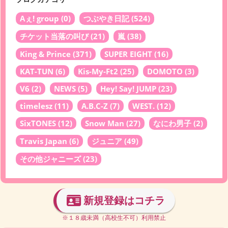
Aぇ! group
(0)
つぶやき日記
(524)
チケット当落の叫び
(21)
嵐
(38)
King & Prince
(371)
SUPER EIGHT
(16)
KAT-TUN
(6)
Kis-My-Ft2
(25)
DOMOTO
(3)
V6
(2)
NEWS
(5)
Hey! Say! JUMP
(23)
timelesz
(11)
A.B.C-Z
(7)
WEST.
(12)
SixTONES
(12)
Snow Man
(27)
なにわ男子
(2)
Travis Japan
(6)
ジュニア
(49)
その他ジャニーズ
(23)
新規登録はコチラ
※１８歳未満（高校生不可）利用禁止