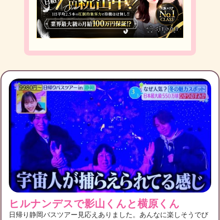
フォロー
1
フォロワー
3
佳澄のチケット募集
佳澄の友達募集
募集中
佳澄のブログ月別アーカイブ
掛け持ちOKな方仲良くしてもらいたいで
す^_^
2023年2月
(2)
2023年1月
(2)
2022年12月
(4)
いくつかFC入ってますが理解ある方お友達になって
2019年3月
(4)
2018年12月
(1)
ください！！ たくさん話して現場で会えたりできる
濃い
ヒルナンデスで影山くんと横原くん
日帰り静岡バスツアー見応えありました。あんなに楽しそうでび