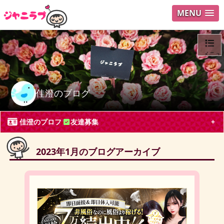
MENU
メニュ
ログイ
佳澄のブログ
ユーザ
佳澄のプロフ
友達募集
Search
2023年1月のブログアーカイブ
佳澄
神奈川県 会社員30代
Hey! Say! JUMP, SixTONES, Snow Man, ジャニーズJr.
深澤辰哉
渡辺翔太
ブログ投稿
13
712