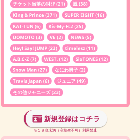
チケット当落の叫び
(21)
嵐
(38)
King & Prince
(371)
SUPER EIGHT
(16)
KAT-TUN
(6)
Kis-My-Ft2
(25)
DOMOTO
(3)
V6
(2)
NEWS
(5)
Hey! Say! JUMP
(23)
timelesz
(11)
A.B.C-Z
(7)
WEST.
(12)
SixTONES
(12)
Snow Man
(27)
なにわ男子
(2)
Travis Japan
(6)
ジュニア
(49)
その他ジャニーズ
(23)
新規登録はコチラ
※１８歳未満（高校生不可）利用禁止