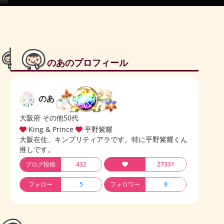
のあのプロフィール
のあ
大阪府 その他50代
King & Prince
平野紫耀
大阪在住、キンプリティアラです。特に平野紫耀くん
推しです。
ブログ投稿
432
27331
フォロー
5
フォロワー
8