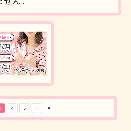
ません。
»
3
4
5
›