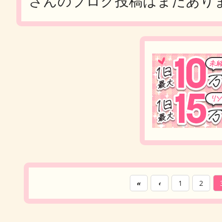
さんのブログ投稿はまだあり
«
‹
1
2