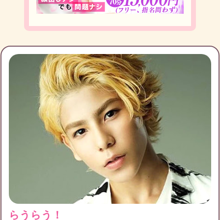
るなの友達募集
募集中
るなのブログ月別アーカイブ
キンプリが好きな友達を探しています
キンプリのファンのお友達を探しています！LINEで
2023年2月
(2)
2023年1月
(1)
2020年10月
(1)
お話ししたり、もし近くに住んでいる方がいれば、
2020年8月
(3)
2020年7月
(5)
2020年6月
(1)
ぜひ
2020年5月
(1)
2020年4月
(2)
2019年6月
(1)
2019年5月
(1)
2019年4月
(2)
2019年3月
(3)
2019年2月
(3)
2019年1月
(4)
らうらう！