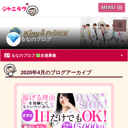
MENU
メニュ
るなのブログ
ログイ
るなのプロフ
友達募集
ユーザ
2020年4月のブログアーカイブ
Search
るな
神奈川県 アルバイト・パート30代
King & Prince
永瀬廉
髙橋海人
ブログ投稿
30
2244
フォロー
1
フォロワー
1
るなのチケット募集