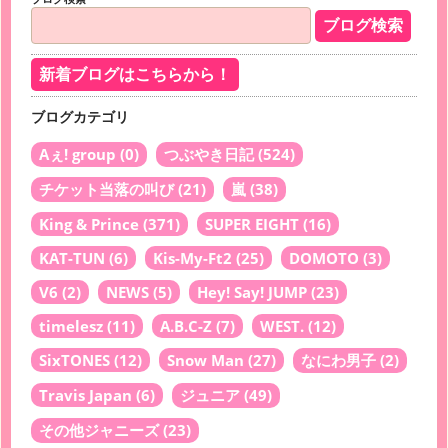
新着ブログはこちらから！
ブログカテゴリ
Aぇ! group
(0)
つぶやき日記
(524)
チケット当落の叫び
(21)
嵐
(38)
King & Prince
(371)
SUPER EIGHT
(16)
KAT-TUN
(6)
Kis-My-Ft2
(25)
DOMOTO
(3)
V6
(2)
NEWS
(5)
Hey! Say! JUMP
(23)
timelesz
(11)
A.B.C-Z
(7)
WEST.
(12)
SixTONES
(12)
Snow Man
(27)
なにわ男子
(2)
Travis Japan
(6)
ジュニア
(49)
その他ジャニーズ
(23)