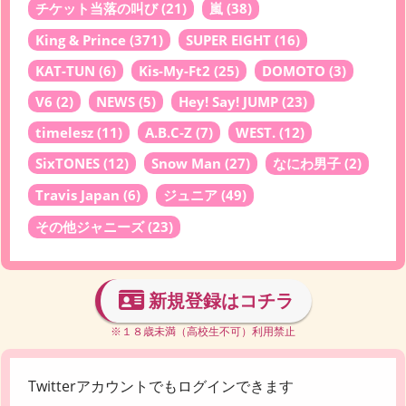
チケット当落の叫び
(21)
嵐
(38)
King & Prince
(371)
SUPER EIGHT
(16)
KAT-TUN
(6)
Kis-My-Ft2
(25)
DOMOTO
(3)
V6
(2)
NEWS
(5)
Hey! Say! JUMP
(23)
timelesz
(11)
A.B.C-Z
(7)
WEST.
(12)
SixTONES
(12)
Snow Man
(27)
なにわ男子
(2)
Travis Japan
(6)
ジュニア
(49)
その他ジャニーズ
(23)
新規登録はコチラ
※１８歳未満（高校生不可）利用禁止
Twitterアカウントでもログインできます