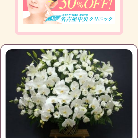
ブログ投稿
22
3101
フォロー
0
フォロワー
6
ひらりんのチケット募集
投稿あり
ひらりんの友達募集
Number_iお譲りください
ひらりんのブログ月別アーカイブ
Number_iツアー、落選してしまいました。 名古屋
を求めています。 行けなくなった等ありましたら
2020年9月
(4)
2020年5月
(2)
2020年4月
(1)
2020年1月
(2)
2019年12月
(1)
2019年10月
(1)
King & Prince ピース お譲りください
2019年9月
(1)
2019年7月
(1)
2019年6月
(1)
キンプリのツアー、ピース 愛知、神奈川、大阪で1～
2枚お譲り願います。 お互い不安のない様に努めます
2019年5月
(1)
2019年2月
(1)
2019年1月
(6)