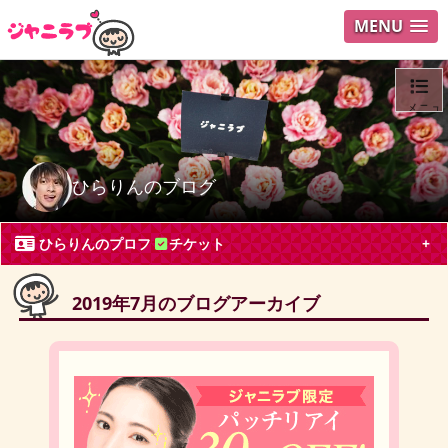
MENU
メニュ
ログイ
ひらりんのブログ
ユーザ
ひらりんのプロフ
チケット
Search
2019年7月のブログアーカイブ
ひらりん
愛知県 専業主婦50代
King & Prince, SixTONES, Snow Man
平野紫耀
平野君筆頭にキンプリ大好きです。もちろんNumber_iも！最
近スノストのライブにも行きたいです。よろしくお願いしま
す。Number_i仲間も募集中です！