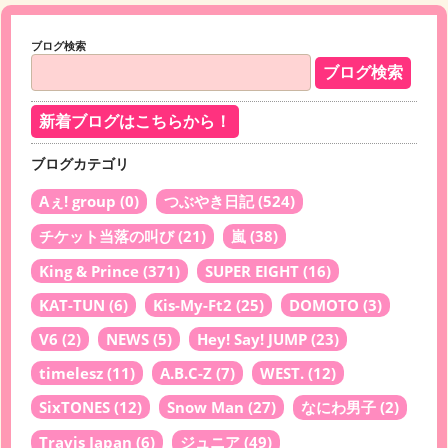
ブログ検索
新着ブログはこちらから！
ブログカテゴリ
Aぇ! group
(0)
つぶやき日記
(524)
チケット当落の叫び
(21)
嵐
(38)
King & Prince
(371)
SUPER EIGHT
(16)
KAT-TUN
(6)
Kis-My-Ft2
(25)
DOMOTO
(3)
V6
(2)
NEWS
(5)
Hey! Say! JUMP
(23)
timelesz
(11)
A.B.C-Z
(7)
WEST.
(12)
SixTONES
(12)
Snow Man
(27)
なにわ男子
(2)
Travis Japan
(6)
ジュニア
(49)