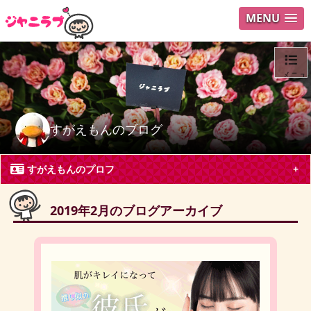
MENU
メニュ
ログイ
すがえもんのブログ
ユーザ
すがえもんのプロフ
Search
2019年2月のブログアーカイブ
すがえもん
東京都 会社員40代
嵐, 関ジャニ∞, Hey! Say! JUMP, King & Prince
二宮和也
櫻井翔
一児の母、ジャニーズ見て頑張っています。