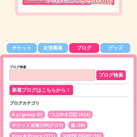
チケット
友達募集
ブログ
グッズ
ブログ検索
新着ブログはこちらから！
ブログカテゴリ
Aぇ! group
(0)
つぶやき日記
(524)
チケット当落の叫び
(21)
嵐
(38)
King & Prince
(371)
SUPER EIGHT
(16)