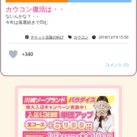
カウコン復活は・・
ないんかな？・・
今年は落選続きで凹む
チケット当落の叫び
カウコン
2018/12/19 15:50
+340
コメント (1)