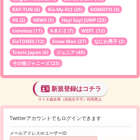
KAT-TUN
(6)
Kis-My-Ft2
(25)
DOMOTO
(3)
V6
(2)
NEWS
(5)
Hey! Say! JUMP
(23)
timelesz
(11)
A.B.C-Z
(7)
WEST.
(12)
SixTONES
(12)
Snow Man
(27)
なにわ男子
(2)
Travis Japan
(6)
ジュニア
(49)
その他ジャニーズ
(23)
新規登録はコチラ
※１８歳未満（高校生不可）利用禁止
Twitterアカウントでもログインできます
メールアドレスorユーザーID