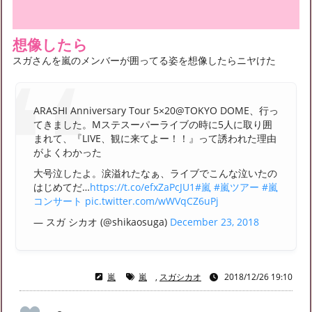
想像したら
スガさんを嵐のメンバーが囲ってる姿を想像したらニヤけた
ARASHI Anniversary Tour 5×20@TOKYO DOME、行っ
てきました。Mステスーパーライブの時に5人に取り囲
まれて、『LIVE、観に来てよー！！』って誘われた理由
がよくわかった
大号泣したよ。涙溢れたなぁ、ライブでこんな泣いたの
はじめてだ…
https://t.co/efxZaPcJU1
#嵐
#嵐ツアー
#嵐
コンサート
pic.twitter.com/wWVqCZ6uPj
— スガ シカオ (@shikaosuga)
December 23, 2018
嵐
嵐
,
スガシカオ
2018/12/26 19:10