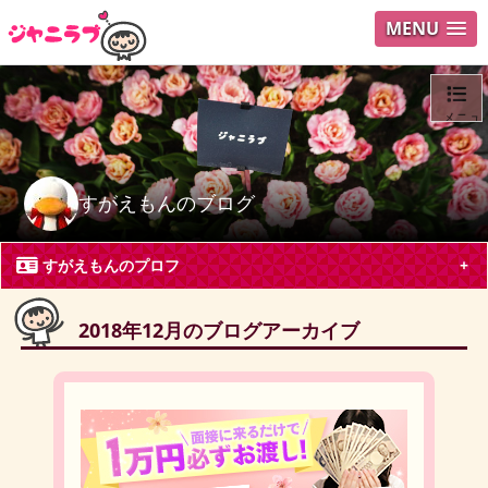
MENU
メニュ
ログイ
すがえもんのブログ
ユーザ
すがえもんのプロフ
Search
2018年12月のブログアーカイブ
すがえもん
東京都 会社員40代
嵐, 関ジャニ∞, Hey! Say! JUMP, King & Prince
二宮和也
櫻井翔
一児の母、ジャニーズ見て頑張っています。