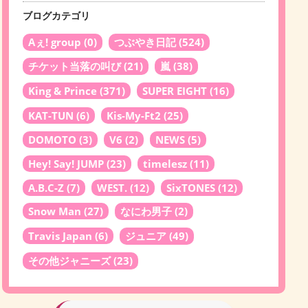
ブログカテゴリ
Aぇ! group
(0)
つぶやき日記
(524)
チケット当落の叫び
(21)
嵐
(38)
King & Prince
(371)
SUPER EIGHT
(16)
KAT-TUN
(6)
Kis-My-Ft2
(25)
DOMOTO
(3)
V6
(2)
NEWS
(5)
Hey! Say! JUMP
(23)
timelesz
(11)
A.B.C-Z
(7)
WEST.
(12)
SixTONES
(12)
Snow Man
(27)
なにわ男子
(2)
Travis Japan
(6)
ジュニア
(49)
その他ジャニーズ
(23)