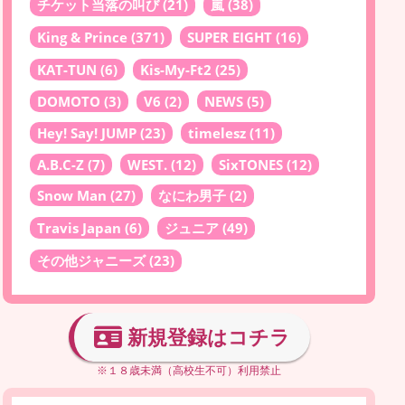
チケット当落の叫び
(21)
嵐
(38)
King & Prince
(371)
SUPER EIGHT
(16)
KAT-TUN
(6)
Kis-My-Ft2
(25)
DOMOTO
(3)
V6
(2)
NEWS
(5)
Hey! Say! JUMP
(23)
timelesz
(11)
A.B.C-Z
(7)
WEST.
(12)
SixTONES
(12)
Snow Man
(27)
なにわ男子
(2)
Travis Japan
(6)
ジュニア
(49)
その他ジャニーズ
(23)
新規登録はコチラ
※１８歳未満（高校生不可）利用禁止