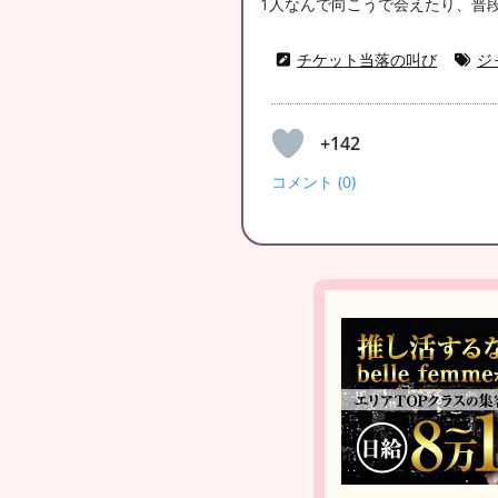
1人なんで向こうで会えたり、普
チケット当落の叫び
ジ
+142
コメント (0)